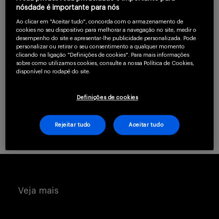
confirme que você é
nósdade é importante para nós
um profissional da
Serviços
Ao clicar em "Aceitar tudo", concorda com o armazenamento de
saúde.
cookies no seu dispositivo para melhorar a navegação no site, medir o
desempenho do site e apresentar-lhe publicidade personalizada. Pode
personalizar ou retirar o seu consentimento a qualquer momento
clicando na ligação "Definições de cookies". Para mais informações
Sobre
CLIQUE AQUI PARA SE CADASTRAR
sobre como utilizamos cookies, consulte a nossa Política de Cookies,
disponível no rodapé do site.
Já possui uma conta? Clique aqui.
Definições de cookies
Rejeitar tudo
Aceitar tudo
Entrar
Cadastrar
Veja mais