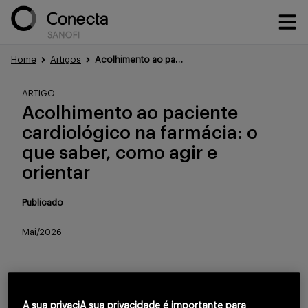
Home
Artigos
Acolhimento ao paciente cardiológico na farmácia: o que saber, como agir e orientar
Conteúdos
ARTIGO
Acolhimento ao paciente
cardiológico na farmácia: o
Eventos
que saber, como agir e
orientar
Treinamentos
Publicado
Mai/2026
Portfólio
Para continuar lendo
A sua privaciA sua privacidade é importante para