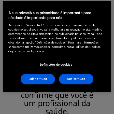
A pandemia de COVID-19 teve um impacto
Serviços
significativo na epidemiologia de vírus
A sua privaciA sua privacidade é importante para
nósdade é importante para nós
respiratórios. As intervenções não
Ao clicar em "Aceitar tudo", concorda com o armazenamento de
farmacológicas (INF) levaram a uma
cookies no seu dispositivo para melhorar a navegação no site, medir o
Sobre
desempenho do site e apresentar-lhe publicidade personalizada. Pode
redução de infecções respiratórias. Porém,
personalizar ou retirar o seu consentimento a qualquer momento
clicando na ligação "Definições de cookies". Para mais informações
os efeitos a longo prazo na epidemiologia
sobre como utilizamos cookies, consulte a nossa Política de Cookies,
disponível no rodapé do site.
desses vírus permanecem incertos.
Definições de cookies
Entrar
Rejeitar tudo
Aceitar tudo
Para continuar lendo
confirme que você é
Cadastrar
um profissional da
saúde.