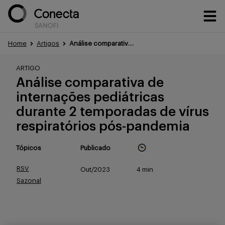
Home
Artigos
Análise comparativa de internações pediátricas durante 2 temporadas vírus respiratórios pós-pandemia
Conteúdos
ARTIGO
Análise comparativa de
internações pediátricas
Eventos
durante 2 temporadas de vírus
respiratórios pós-pandemia
Treinamentos
Tópicos
Publicado
RSV
Out/2023
4 min
Sazonal
Portfólio