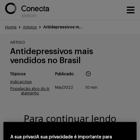
Home
Artigos
Antidepressivos mais vendidos no Brasil
Conteúdos
ARTIGO
Antidepressivos mais
vendidos no Brasil
Eventos
Tópicos
Publicado
Indicações
Mai/2022
10 min
População alvo do tr
Treinamentos
atamento
Para continuar lendo
Portfólio
confirme que você é
um profissional da
A sua privaciA sua privacidade é importante para