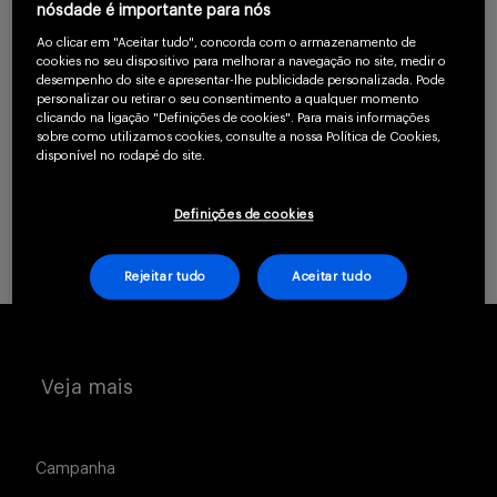
nósdade é importante para nós
saúde.
Serviços
Ao clicar em "Aceitar tudo", concorda com o armazenamento de
cookies no seu dispositivo para melhorar a navegação no site, medir o
desempenho do site e apresentar-lhe publicidade personalizada. Pode
CLIQUE AQUI PARA SE CADASTRAR
personalizar ou retirar o seu consentimento a qualquer momento
clicando na ligação "Definições de cookies". Para mais informações
Sobre
sobre como utilizamos cookies, consulte a nossa Política de Cookies,
Já possui uma conta? Clique aqui.
disponível no rodapé do site.
Definições de cookies
Rejeitar tudo
Aceitar tudo
Entrar
Veja mais
Cadastrar
Campanha