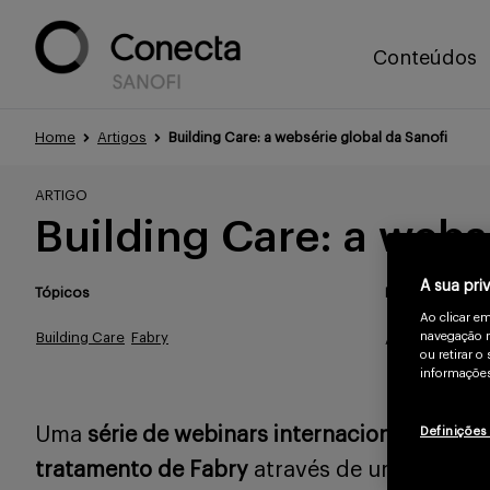
Conteúdos
Home
Artigos
Building Care: a websérie global da Sanofi
ARTIGO
Building Care: a webs
A sua pri
Tópicos
Publicado
Ao clicar e
navegação n
Building Care
Fabry
Abr/2025
ou retirar 
informações
Uma
série de webinars internacional,
que tr
Definições
tratamento de Fabry
através de uma aborda