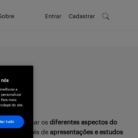
Sobre
Entrar
Cadastrar
a nós
 melhorar a
 personalizar
 Para mais
rodapé do site.
a compartilhar os
diferentes aspectos do
tar tudo
ciente através de
apresentações e estudos