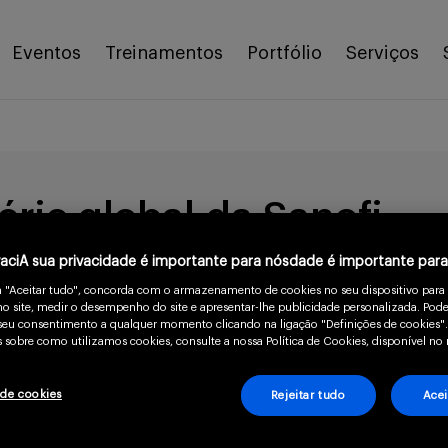
Eventos
Treinamentos
Portfólio
Serviços
érie global da Sanofi
vaciA sua privacidade é importante para nósdade é importante par
m "Aceitar tudo", concorda com o armazenamento de cookies no seu dispositivo para
o site, medir o desempenho do site e apresentar-lhe publicidade personalizada. Pode
o seu consentimento a qualquer momento clicando na ligação "Definições de cookies".
 sobre como utilizamos cookies, consulte a nossa Política de Cookies, disponível no 
az profissionais globalmente reconhecidos par
 de cookies
Rejeitar tudo
Acei
gem multidisciplinar adequada e focada no pa