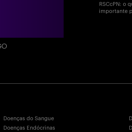
RSCcPN: o qu
importante p
GO
Doenças do Sangue
D
Doenças Endócrinas
D