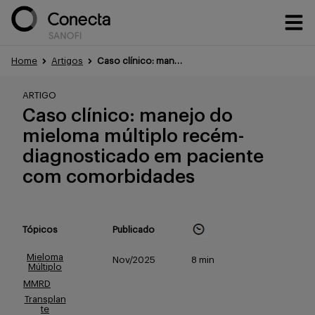
Home
Artigos
Caso clínico: manejo do mieloma múltiplo recém-diagnosticado em paciente com condições associadas
Conteúdos
ARTIGO
Caso clínico: manejo do
mieloma múltiplo recém-
Eventos
diagnosticado em paciente
com comorbidades
Treinamentos
Tópicos
Publicado
Mieloma
Nov/2025
8 min
Múltiplo
Portfólio
MMRD
Transplan
te