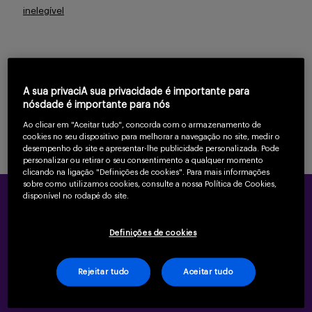
inelegível
Serviços
Este caso clínico demonstra a eficácia
Sobre
A sua privaciA sua privacidade é importante para
do tratamento atual de mieloma
nósdade é importante para nós
Ao clicar em "Aceitar tudo", concorda com o armazenamento de
múltiplo em paciente com
cookies no seu dispositivo para melhorar a navegação no site, medir o
comorbidades associadas.
desempenho do site e apresentar-lhe publicidade personalizada. Pode
personalizar ou retirar o seu consentimento a qualquer momento
clicando na ligação "Definições de cookies". Para mais informações
sobre como utilizamos cookies, consulte a nossa Política de Cookies,
Entrar
disponível no rodapé do site.
Perfil do paciente:
Definições de cookies
Paciente do sexo masculino, 72
Cadastrar
anos e com mieloma múltiplo produtor
Rejeitar tudo
Aceitar tudo
de cadeia leve kappa, ISS-2.