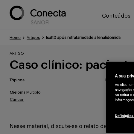
Conteúdos
Home
Artigos
IsaKD após refratariedade a lenalidomida
ARTIGO
Caso clínico: pacie
A sua pri
Tópicos
Publicado
Ao clicar e
navegação n
Mieloma Múltiplo
Jul/2024
ou retirar 
Câncer
informações
Definições
Nesse material, discute-se o relato de caso cl