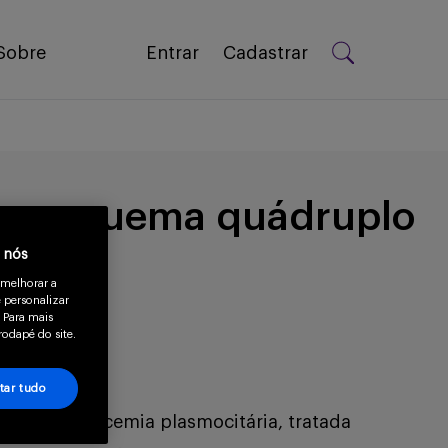
Sobre
Entrar
Cadastrar
om esquema quádruplo
a nós
 melhorar a
 personalizar
 Para mais
rodapé do site.
tar tudo
múltiplo/leucemia plasmocitária, tratada