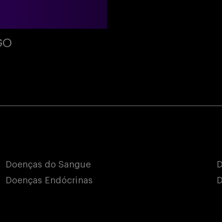
GO
Doenças do Sangue
D
Doenças Endócrinas
D