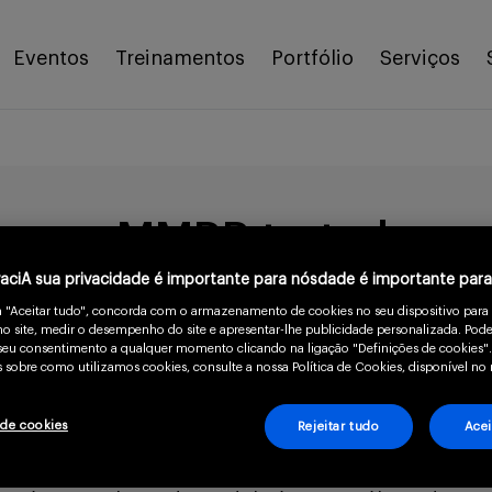
Eventos
Treinamentos
Portfólio
Serviços
nte com MMRR tratado c
vaciA sua privacidade é importante para nósdade é importante par
m "Aceitar tudo", concorda com o armazenamento de cookies no seu dispositivo para
o site, medir o desempenho do site e apresentar-lhe publicidade personalizada. Pode
8
min
o seu consentimento a qualquer momento clicando na ligação "Definições de cookies".
 sobre como utilizamos cookies, consulte a nossa Política de Cookies, disponível no 
 de cookies
Rejeitar tudo
Acei
ínico de paciente jovem com diagnóstico de mieloma 