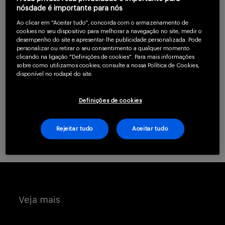
confirme que você é
nósdade é importante para nós
Serviços
um profissional da
Ao clicar em "Aceitar tudo", concorda com o armazenamento de
saúde.
cookies no seu dispositivo para melhorar a navegação no site, medir o
desempenho do site e apresentar-lhe publicidade personalizada. Pode
personalizar ou retirar o seu consentimento a qualquer momento
clicando na ligação "Definições de cookies". Para mais informações
Sobre
sobre como utilizamos cookies, consulte a nossa Política de Cookies,
CLIQUE AQUI PARA SE CADASTRAR
disponível no rodapé do site.
Já possui uma conta? Clique aqui.
Definições de cookies
Rejeitar tudo
Aceitar tudo
Entrar
Cadastrar
Veja mais