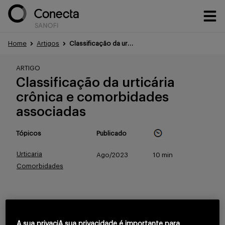
Home
Artigos
Classificação da urticária crônica e comorbidades associadas
Conteúdos
ARTIGO
Classificação da urticária
crônica e comorbidades
Eventos
associadas
Tópicos
Publicado
Treinamentos
Urticaria
Ago/2023
10 min
Comorbidades
Portfólio
Para continuar lendo
A sua privaciA sua privacidade é importante para