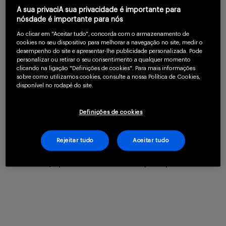
A sua privaciA sua privacidade é importante para
Serviços
nósdade é importante para nós
Ao clicar em "Aceitar tudo", concorda com o armazenamento de
cookies no seu dispositivo para melhorar a navegação no site, medir o
Para continuar lendo
desempenho do site e apresentar-lhe publicidade personalizada. Pode
personalizar ou retirar o seu consentimento a qualquer momento
Sobre
confirme que você é
clicando na ligação "Definições de cookies". Para mais informações
sobre como utilizamos cookies, consulte a nossa Política de Cookies,
um profissional da
disponível no rodapé do site.
saúde.
Definições de cookies
CLIQUE AQUI PARA SE CADASTRAR
Entrar
Rejeitar tudo
Aceitar tudo
Já possui uma conta? Clique aqui.
Cadastrar