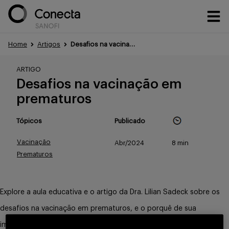
Home
Artigos
Desafios na vacinação em prematuros
Conteúdos
ARTIGO
Desafios na vacinação em
prematuros
Eventos
Tópicos
Publicado
Vacinação
Abr/2024
8 min
Treinamentos
Prematuros
Explore a aula educativa e o artigo da Dra. Lilian Sadeck sobre os
Portfólio
desafios na vacinação em prematuros, e o porquê de sua
importância.