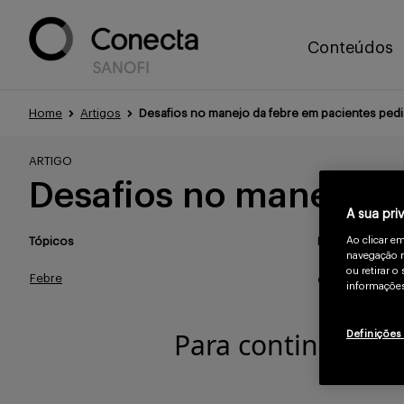
Conteúdos
Home
Artigos
Desafios no manejo da febre em pacientes pedi
ARTIGO
Desafios no manejo da
A sua pri
Ao clicar e
Tópicos
Publicado
navegação n
ou retirar 
Febre
Out/2022
informações
Para continuar le
Definições