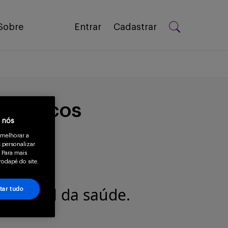
Sobre
Entrar
Cadastrar
diátricos
a nós
 melhorar a
 personalizar
 Para mais
rodapé do site.
issional da saúde.
tar tudo