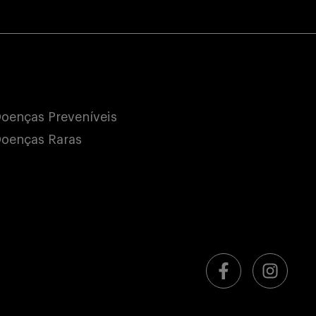
oenças Preveníveis
oenças Raras