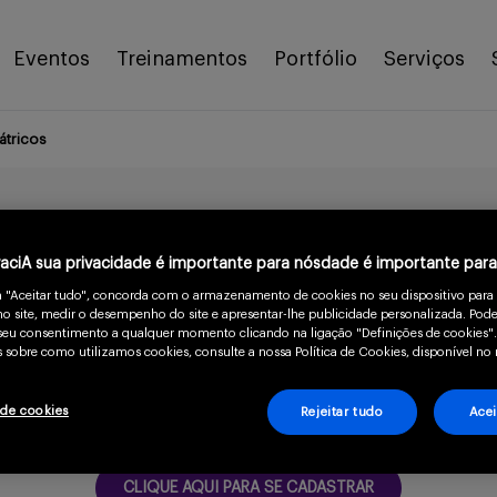
Eventos
Treinamentos
Portfólio
Serviços
átricos
 febre em pacientes pe
vaciA sua privacidade é importante para nósdade é importante par
m "Aceitar tudo", concorda com o armazenamento de cookies no seu dispositivo para
o site, medir o desempenho do site e apresentar-lhe publicidade personalizada. Pode
o seu consentimento a qualquer momento clicando na ligação "Definições de cookies".
11 min
 sobre como utilizamos cookies, consulte a nossa Política de Cookies, disponível no 
ndo confirme que você é um prof
 de cookies
Rejeitar tudo
Acei
CLIQUE AQUI PARA SE CADASTRAR