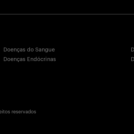
Doenças do Sangue
D
Doenças Endócrinas
D
eitos reservados