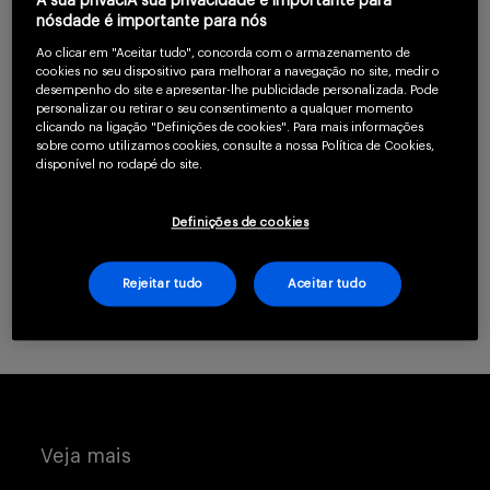
A sua privaciA sua privacidade é importante para
confirme que você é
nósdade é importante para nós
Serviços
um profissional da
Ao clicar em "Aceitar tudo", concorda com o armazenamento de
cookies no seu dispositivo para melhorar a navegação no site, medir o
saúde.
desempenho do site e apresentar-lhe publicidade personalizada. Pode
personalizar ou retirar o seu consentimento a qualquer momento
clicando na ligação "Definições de cookies". Para mais informações
Sobre
sobre como utilizamos cookies, consulte a nossa Política de Cookies,
disponível no rodapé do site.
CLIQUE AQUI PARA SE CADASTRAR
Definições de cookies
Já possui uma conta? Clique aqui.
Rejeitar tudo
Aceitar tudo
Entrar
Cadastrar
Veja mais