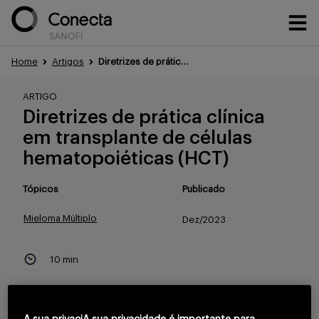
Home
Artigos
Diretrizes de prática clínica em transplante de células hematopoiéticas (HCT)
Conteúdos
ARTIGO
Diretrizes de prática clínica
em transplante de células
Eventos
hematopoiéticas (HCT)
Tópicos
Publicado
Treinamentos
Mieloma Múltiplo
Dez/2023
10 min
Portfólio
Para continuar lendo