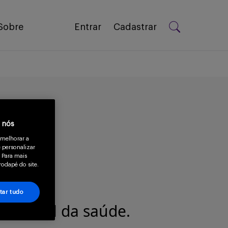
Sobre
Entrar
Cadastrar
a nós
 melhorar a
 personalizar
 Para mais
rodapé do site.
tar tudo
issional da saúde.