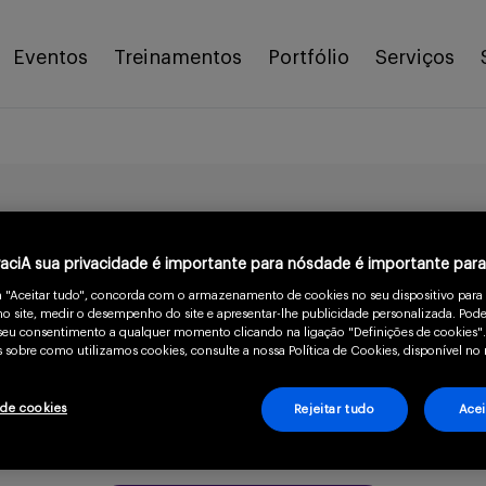
Eventos
Treinamentos
Portfólio
Serviços
gico para EoE
vaciA sua privacidade é importante para nósdade é importante par
8 min
m "Aceitar tudo", concorda com o armazenamento de cookies no seu dispositivo para
o site, medir o desempenho do site e apresentar-lhe publicidade personalizada. Pode
o seu consentimento a qualquer momento clicando na ligação "Definições de cookies".
 sobre como utilizamos cookies, consulte a nossa Política de Cookies, disponível no 
 de cookies
Rejeitar tudo
Acei
ndo confirme que você é um prof