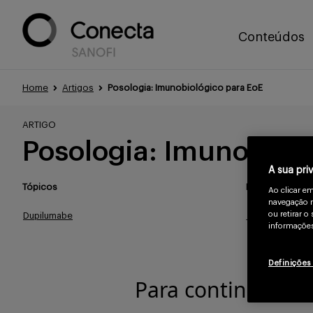
Conteúdos
Home
Artigos
Posologia: Imunobiológico para EoE
ARTIGO
Posologia: Imunobioló
A sua pri
Tópicos
Publicado
Ao clicar e
navegação n
ou retirar 
Dupilumabe
Jun/2023
informações
Definições
Para continuar le