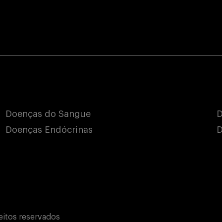
Doenças do Sangue
D
Doenças Endócrinas
D
eitos reservados