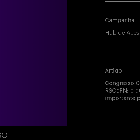
Campanha
Hub de Acess
Artigo
Congresso C
RSCcPN: o qu
importante p
GO