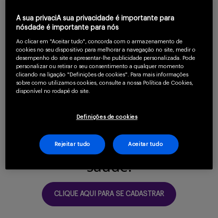
A Urticária Crônica Espontânea é uma doença
Serviços
A sua privaciA sua privacidade é importante para
crônica inflamatória de pele com grande
nósdade é importante para nós
impacto qualidade de vida do paciente. Muitos
Ao clicar em "Aceitar tudo", concorda com o armazenamento de
cookies no seu dispositivo para melhorar a navegação no site, medir o
pacientes com UCE permanecem sem controle
Sobre
desempenho do site e apresentar-lhe publicidade personalizada. Pode
personalizar ou retirar o seu consentimento a qualquer momento
apesar do uso de Anti-histamínico de segunda
clicando na ligação "Definições de cookies". Para mais informações
sobre como utilizamos cookies, consulte a nossa Política de Cookies,
geração e terapia anti-IgE.
disponível no rodapé do site.
Para continuar lendo
Definições de cookies
confirme que você é
Entrar
um profissional da
Rejeitar tudo
Aceitar tudo
saúde.
Cadastrar
CLIQUE AQUI PARA SE CADASTRAR