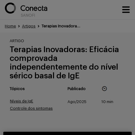
Home
Artigos
Terapias Inovadoras: Eficácia comprovada independentemente do nível sérico basal de IgE
Conteúdos
ARTIGO
Terapias Inovadoras: Eficácia
comprovada
Eventos
independentemente do nível
sérico basal de IgE
Treinamentos
Tópicos
Publicado
Níveis de IgE
Ago/2025
10 min
Controle dos sintomas
Portfólio