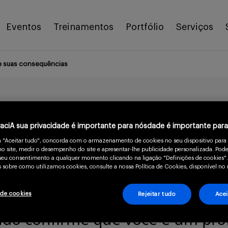
Eventos
Treinamentos
Portfólio
Serviços
 e suas consequências
: Fatores modificadores
vaciA sua privacidade é importante para nósdade é importante par
m "Aceitar tudo", concorda com o armazenamento de cookies no seu dispositivo para
o site, medir o desempenho do site e apresentar-lhe publicidade personalizada. Pode
12 min
o seu consentimento a qualquer momento clicando na ligação "Definições de cookies".
 sobre como utilizamos cookies, consulte a nossa Política de Cookies, disponível no 
 de cookies
Rejeitar tudo
Acei
ndo confirme que você é um prof