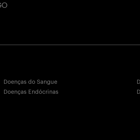
GO
Doenças do Sangue
D
Doenças Endócrinas
D