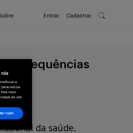
Sobre
Entrar
Cadastrar
 e consequências
a nós
 melhorar a
 personalizar
 Para mais
rodapé do site.
tar tudo
issional da saúde.