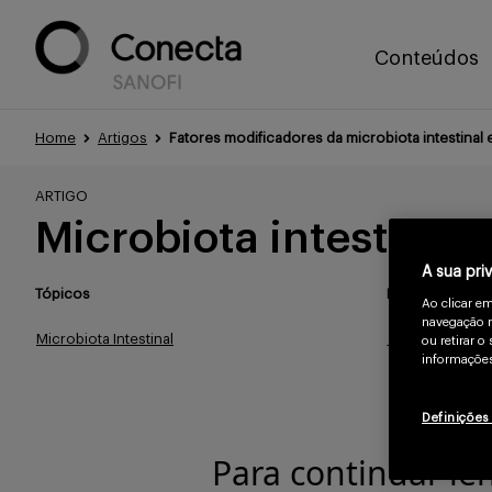
Conteúdos
Home
Artigos
Fatores modificadores da microbiota intestinal
ARTIGO
Microbiota intestinal
A sua pri
Tópicos
Publicado
Ao clicar e
navegação n
Microbiota Intestinal
Jun/2023
ou retirar 
informações
Definições
Para continuar le