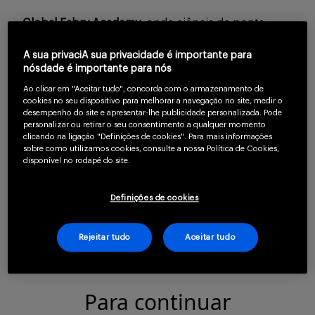
Serviços
Global Fabry Academy,
onde ciência de ponta
encontra expertise clínica. Acesse às principais
A sua privaciA sua privacidade é importante para
referências internacionais discutindo sobre o
nósdade é importante para nós
Sobre
tratamento e o futuro da Doença de Fabry.
Ao clicar em "Aceitar tudo", concorda com o armazenamento de
cookies no seu dispositivo para melhorar a navegação no site, medir o
desempenho do site e apresentar-lhe publicidade personalizada. Pode
personalizar ou retirar o seu consentimento a qualquer momento
Pesquisas inovadoras apresentadas por
clicando na ligação "Definições de cookies". Para mais informações
especialistas internacionais
sobre como utilizamos cookies, consulte a nossa Política de Cookies,
disponível no rodapé do site.
Abordagens terapêuticas que estão
redefinindo padrões de cuidado
Entrar
Definições de cookies
Networking estratégico com os principais
Rejeitar tudo
Aceitar tudo
influenciadores da área
Cadastrar
Para continuar