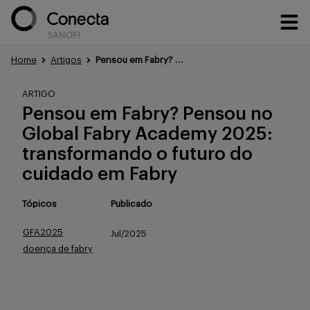
Home
Artigos
Pensou em Fabry? Pensou no Global Fabry Academy 2025: transformando o futuro do cuidado em Fabry
Conteúdos
ARTIGO
Pensou em Fabry? Pensou no
Global Fabry Academy 2025:
Eventos
transformando o futuro do
cuidado em Fabry
Treinamentos
Tópicos
Publicado
GFA2025
Jul/2025
doença de fabry
Portfólio