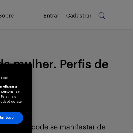
Sobre
Entrar
Cadastrar
da mulher. Perfis de
a nós
 melhorar a
 personalizar
 Para mais
rodapé do site.
tar tudo
heres, e pode se manifestar de