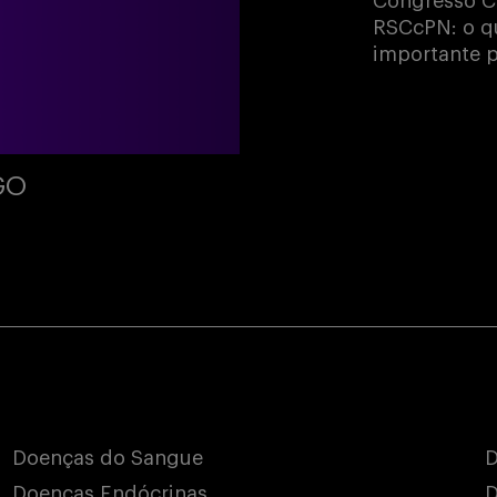
Congresso C
RSCcPN: o qu
importante p
GO
Doenças do Sangue
D
Doenças Endócrinas
D