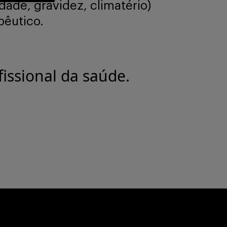
dade, gravidez, climatério)
pêutico.
issional da saúde.