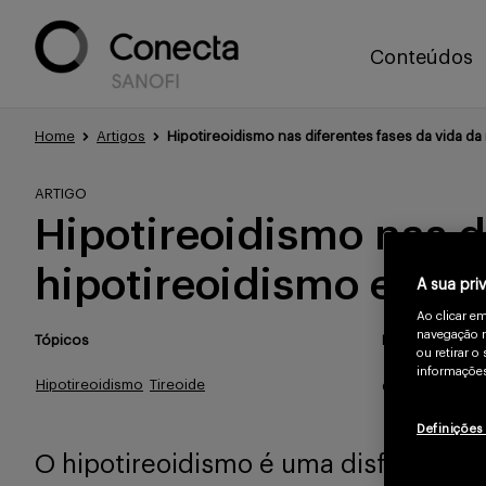
Conteúdos
Home
Artigos
Hipotireoidismo nas diferentes fases da vida da 
ARTIGO
Hipotireoidismo nas di
hipotireoidismo em di
A sua pri
Ao clicar e
navegação n
Tópicos
Publicado
ou retirar 
informações
Hipotireoidismo
Tireoide
Out/2025
Definições
O hipotireoidismo é uma disfunção 