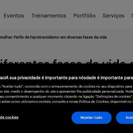
Eventos
Treinamentos
Portfólio
Serviços
mulher. Perfis de hipotireoidismo em diversas fases da vida
ferentes fases da vida 
versas fases da vida
vaciA sua privacidade é importante para nósdade é importante par
m "Aceitar tudo", concorda com o armazenamento de cookies no seu dispositivo para
o site, medir o desempenho do site e apresentar-lhe publicidade personalizada. Pode
o seu consentimento a qualquer momento clicando na ligação "Definições de cookies".
 sobre como utilizamos cookies, consulte a nossa Política de Cookies, disponível no 
14 min
 de cookies
Rejeitar tudo
Acei
endócrina comum, especialmente em mul