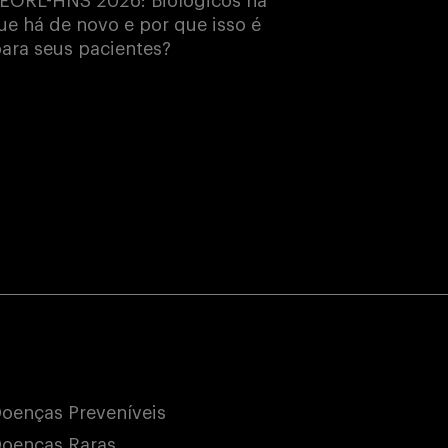
EORL-HNS 2026: Biológicos na
e há de novo e por que isso é
ara seus pacientes?
oenças Preveníveis
oenças Raras