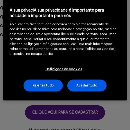
que a glândula tireoide produz hormônios em
Serviços
A sua privaciA sua privacidade é importante para
quantidade insuficiente, prejudicando o
nósdade é importante para nós
Ao clicar em "Aceitar tudo", concorda com o armazenamento de
crescimento e o desenvolvimento, pode ser
cookies no seu dispositivo para melhorar a navegação no site, medir o
congênito (presente ao nascimento) ou adquirido.
desempenho do site e apresentar-lhe publicidade personalizada. Pode
Sobre
personalizar ou retirar o seu consentimento a qualquer momento
clicando na ligação "Definições de cookies". Para mais informações
sobre como utilizamos cookies, consulte a nossa Política de Cookies,
disponível no rodapé do site.
Para continuar lendo
Definições de cookies
confirme que você é
Entrar
um profissional da
Rejeitar tudo
Aceitar tudo
saúde.
Cadastrar
CLIQUE AQUI PARA SE CADASTRAR