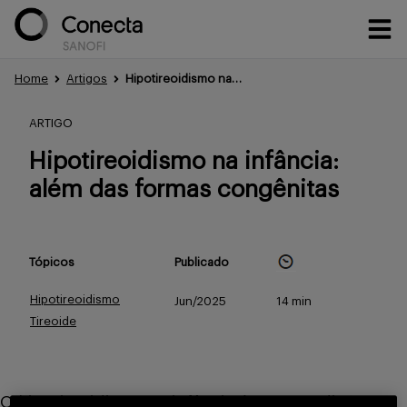
Home
Artigos
Hipotireoidismo na infância: além das formas congênitas
Conteúdos
ARTIGO
Hipotireoidismo na infância:
Eventos
além das formas congênitas
Tópicos
Publicado
Treinamentos
Hipotireoidismo
Jun/2025
14 min
Tireoide
Portfólio
O hipotireoidismo na infância é uma condição em