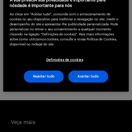
A sua privaciA sua privacidade é importante para
confirme que você é
nósdade é importante para nós
Serviços
um profissional da
Ao clicar em "Aceitar tudo", concorda com o armazenamento de
cookies no seu dispositivo para melhorar a navegação no site, medir o
saúde.
desempenho do site e apresentar-lhe publicidade personalizada. Pode
personalizar ou retirar o seu consentimento a qualquer momento
clicando na ligação "Definições de cookies". Para mais informações
Sobre
sobre como utilizamos cookies, consulte a nossa Política de Cookies,
CLIQUE AQUI PARA SE CADASTRAR
disponível no rodapé do site.
Definições de cookies
Já possui uma conta? Clique aqui.
Rejeitar tudo
Aceitar tudo
Entrar
Cadastrar
Veja mais