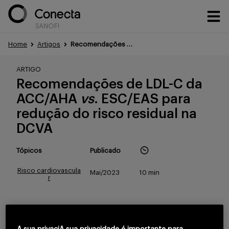
Home
Artigos
Recomendações de LDL-C da ACC/AHA vs. ESC/EAS.
Conteúdos
ARTIGO
Recomendações de LDL-C da
ACC/AHA
vs
. ESC/EAS para
Eventos
redução do risco residual na
DCVA
Treinamentos
Tópicos
Publicado
Risco cardiovascula
Mai/2023
10 min
r
Portfólio
Para continuar lendo