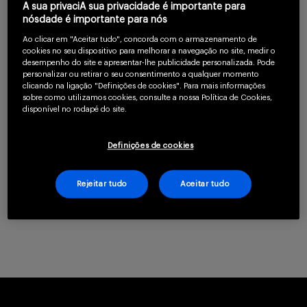
A sua privaciA sua privacidade é importante para
Serviços
nósdade é importante para nós
Para continuar lendo
Ao clicar em "Aceitar tudo", concorda com o armazenamento de
cookies no seu dispositivo para melhorar a navegação no site, medir o
confirme que você é
desempenho do site e apresentar-lhe publicidade personalizada. Pode
personalizar ou retirar o seu consentimento a qualquer momento
um profissional da
Sobre
clicando na ligação "Definições de cookies". Para mais informações
sobre como utilizamos cookies, consulte a nossa Política de Cookies,
saúde.
disponível no rodapé do site.
Definições de cookies
CLIQUE AQUI PARA SE CADASTRAR
Rejeitar tudo
Aceitar tudo
Já possui uma conta? Clique aqui.
Entrar
Cadastrar