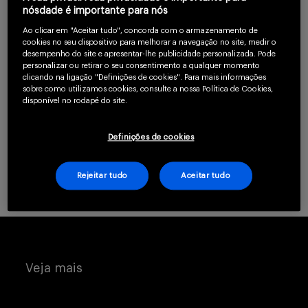
confirme que você é
nósdade é importante para nós
um profissional da
Serviços
Ao clicar em "Aceitar tudo", concorda com o armazenamento de
saúde.
cookies no seu dispositivo para melhorar a navegação no site, medir o
desempenho do site e apresentar-lhe publicidade personalizada. Pode
personalizar ou retirar o seu consentimento a qualquer momento
clicando na ligação "Definições de cookies". Para mais informações
Sobre
CLIQUE AQUI PARA SE CADASTRAR
sobre como utilizamos cookies, consulte a nossa Política de Cookies,
disponível no rodapé do site.
Já possui uma conta? Clique aqui.
Definições de cookies
Rejeitar tudo
Aceitar tudo
Entrar
Cadastrar
Veja mais