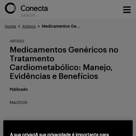
Home
Artigos
Medicamentos Genéricos no Tratamento Cardiometabólico: Manejo, Evidências e Benefícios
Conteúdos
ARTIGO
Medicamentos Genéricos no
Tratamento
Eventos
Cardiometabólico: Manejo,
Evidências e Benefícios
Treinamentos
Publicado
Mai/2026
Portfólio
Para continuar lendo
A sua privaciA sua privacidade é importante para