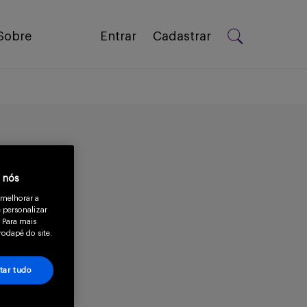
Sobre
Entrar
Cadastrar
a nós
 melhorar a
 personalizar
 Para mais
rodapé do site.
tar tudo