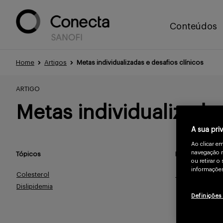
Conteúdos
Home
Artigos
Metas individualizadas e desafios clínicos
ARTIGO
Metas individualizadas
A sua pri
Ao clicar e
navegação n
Tópicos
Publicado
ou retirar 
informações
Colesterol
Jul/2025
Dislipidemia
Definições