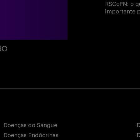
RSCcPN: o qu
importante p
GO
Doenças do Sangue
D
Doenças Endócrinas
D