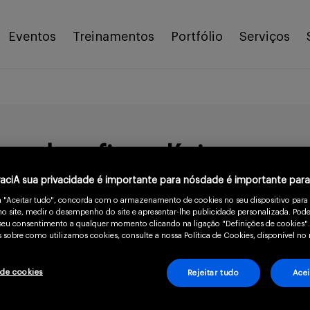
Eventos
Treinamentos
Portfólio
Serviços
 e desafios clínicos
vaciA sua privacidade é importante para nósdade é importante par
m "Aceitar tudo", concorda com o armazenamento de cookies no seu dispositivo para
o site, medir o desempenho do site e apresentar-lhe publicidade personalizada. Pode
o seu consentimento a qualquer momento clicando na ligação "Definições de cookies".
 sobre como utilizamos cookies, consulte a nossa Política de Cookies, disponível no 
9 min
 de cookies
Rejeitar tudo
Acei