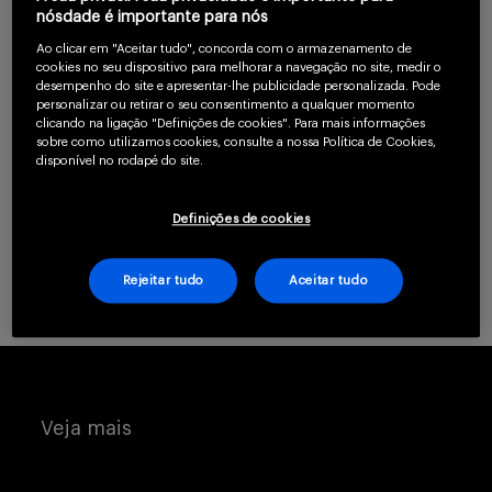
confirme que você é
nósdade é importante para nós
um profissional da
Serviços
Ao clicar em "Aceitar tudo", concorda com o armazenamento de
saúde.
cookies no seu dispositivo para melhorar a navegação no site, medir o
desempenho do site e apresentar-lhe publicidade personalizada. Pode
personalizar ou retirar o seu consentimento a qualquer momento
clicando na ligação "Definições de cookies". Para mais informações
Sobre
CLIQUE AQUI PARA SE CADASTRAR
sobre como utilizamos cookies, consulte a nossa Política de Cookies,
disponível no rodapé do site.
Já possui uma conta? Clique aqui.
Definições de cookies
Rejeitar tudo
Aceitar tudo
Entrar
Cadastrar
Veja mais