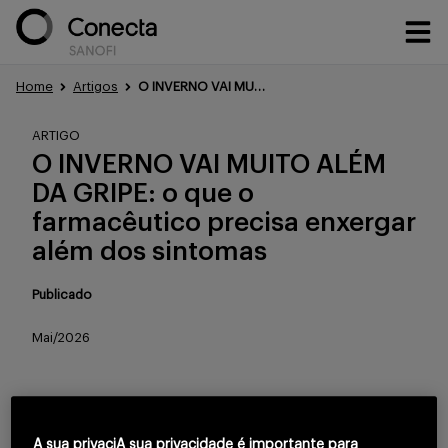
Home
Artigos
O INVERNO VAI MUITO ALÉM DA GRIPE: o que o farmacêutico precisa enxergar além dos sintomas
Conteúdos
ARTIGO
O INVERNO VAI MUITO ALÉM
DA GRIPE: o que o
Eventos
farmacêutico precisa enxergar
além dos sintomas
Treinamentos
Publicado
Mai/2026
Portfólio
Para continuar lendo
A sua privaciA sua privacidade é importante para