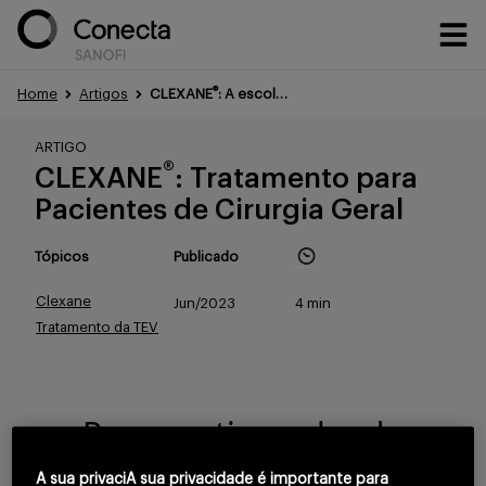
®
Home
Artigos
CLEXANE
: A escolha de tratamento para pacientes de cirurgia geral
Conteúdos
ARTIGO
®
CLEXANE
: Tratamento para
Pacientes de Cirurgia Geral
Eventos
Tópicos
Publicado
Clexane
Jun/2023
4 min
Treinamentos
Tratamento da TEV
Portfólio
Para continuar lendo
confirme que você é
A sua privaciA sua privacidade é importante para