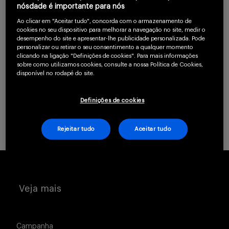
um profissional da
nósdade é importante para nós
Serviços
saúde.
Ao clicar em "Aceitar tudo", concorda com o armazenamento de
cookies no seu dispositivo para melhorar a navegação no site, medir o
desempenho do site e apresentar-lhe publicidade personalizada. Pode
personalizar ou retirar o seu consentimento a qualquer momento
CLIQUE AQUI PARA SE CADASTRAR
clicando na ligação "Definições de cookies". Para mais informações
Sobre
sobre como utilizamos cookies, consulte a nossa Política de Cookies,
disponível no rodapé do site.
Já possui uma conta? Clique aqui.
Definições de cookies
Rejeitar tudo
Aceitar tudo
Entrar
Veja mais
Cadastrar
Campanha