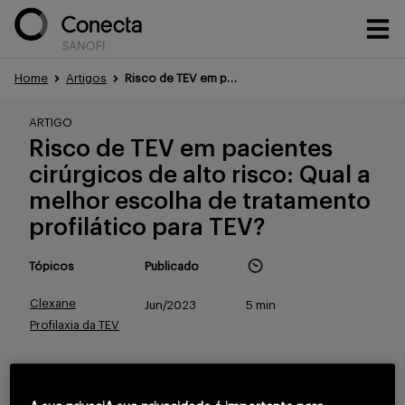
Home
Artigos
Risco de TEV em pacientes cirúrgicos de alto risco: Qual a melhor escolha de tratamento?
Conteúdos
ARTIGO
Risco de TEV em pacientes
cirúrgicos de alto risco: Qual a
Eventos
melhor escolha de tratamento
profilático para TEV?
Treinamentos
Tópicos
Publicado
Clexane
Jun/2023
5 min
Profilaxia da TEV
Portfólio