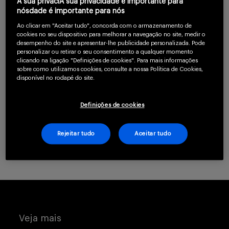
Para continuar lendo
A sua privaciA sua privacidade é importante para
nósdade é importante para nós
Serviços
confirme que você é
Ao clicar em "Aceitar tudo", concorda com o armazenamento de
um profissional da
cookies no seu dispositivo para melhorar a navegação no site, medir o
desempenho do site e apresentar-lhe publicidade personalizada. Pode
saúde.
personalizar ou retirar o seu consentimento a qualquer momento
clicando na ligação "Definições de cookies". Para mais informações
Sobre
sobre como utilizamos cookies, consulte a nossa Política de Cookies,
disponível no rodapé do site.
CLIQUE AQUI PARA SE CADASTRAR
Definições de cookies
Já possui uma conta? Clique aqui.
Rejeitar tudo
Aceitar tudo
Entrar
Cadastrar
Veja mais