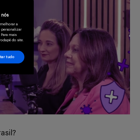
a nós
 melhorar a
 personalizar
 Para mais
rodapé do site.
tar tudo
asil?