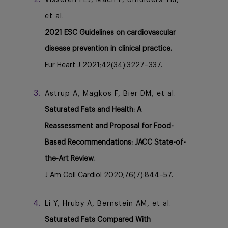
Visseren FLJ, Mach F, Smulders YM,
et al.
2021 ESC Guidelines on cardiovascular
disease prevention in clinical practice.
Eur Heart J 2021;42(34):3227–337.
Astrup A, Magkos F, Bier DM, et al.
Saturated Fats and Health: A
Reassessment and Proposal for Food-
Based Recommendations: JACC State-of-
the-Art Review.
J Am Coll Cardiol 2020;76(7):844–57.
Li Y, Hruby A, Bernstein AM, et al.
Saturated Fats Compared With