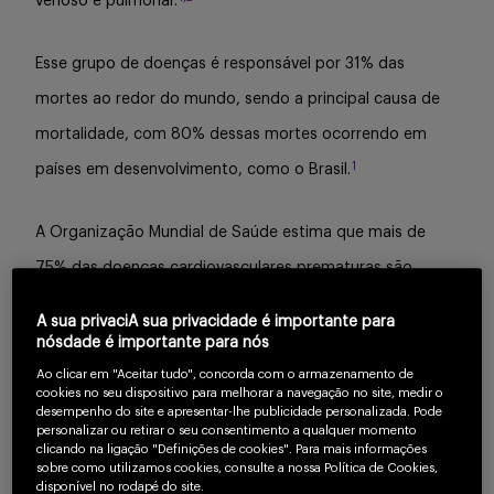
venoso e pulmonar.
Esse grupo de doenças é responsável por 31% das
mortes ao redor do mundo, sendo a principal causa de
mortalidade, com 80% dessas mortes ocorrendo em
1
países em desenvolvimento, como o Brasil.
A Organização Mundial de Saúde estima que mais de
75% das doenças cardiovasculares prematuras são
preveníveis e que a redução nos fatores de risco pode
A sua privaciA sua privacidade é importante para
minimizar o impacto dessas condições sobre os
nósdade é importante para nós
1
indivíduos e, por consequência, aos sistemas de saúde.
Ao clicar em "Aceitar tudo", concorda com o armazenamento de
cookies no seu dispositivo para melhorar a navegação no site, medir o
desempenho do site e apresentar-lhe publicidade personalizada. Pode
personalizar ou retirar o seu consentimento a qualquer momento
Diversas diretrizes médicas são unânimes em
clicando na ligação "Definições de cookies". Para mais informações
sobre como utilizamos cookies, consulte a nossa Política de Cookies,
recomendar a prática de exercício físico para reduzir o
disponível no rodapé do site.