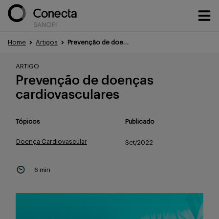
Home
Artigos
Prevenção de doenças cardiovasculares
Conteúdos
ARTIGO
Prevenção de doenças
cardiovasculares
Eventos
Tópicos
Publicado
Doença Cardiovascular
Treinamentos
Set/2022
6 min
Portfólio