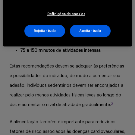
risco de problemas de saúde.
Geralmente, recomenda-se
1,2
que semanalmente sejam realizados:
Definições de cookies
150 a 300 minutos
de atividade física
Rejeitar tudo
Aceitar tudo
de
intensidade moderada
, ou
75 a 150 minutos
de
atividades intensas
.
Estas recomendações devem se adequar às preferências
e possibilidades do indivíduo, de modo a aumentar sua
adesão. Indivíduos sedentários devem ser encorajados a
realizar pelo menos atividades físicas leves ao longo do
2
dia, e aumentar o nível de atividade gradualmente.
A alimentação também é importante para reduzir os
fatores de risco associados às doenças cardiovasculares,