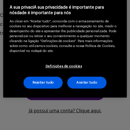
A sua privaciA sua privacidade é importante para
Serviços
nósdade é importante para nós
Confira os principais resultados da restauração da barreira
Ao clicar em "Aceitar tudo", concorda com o armazenamento de
cutânea em pacientes com dermatite atópica e o
cookies no seu dispositivo para melhorar a navegação no site, medir o
desempenho do site e apresentar-lhe publicidade personalizada. Pode
tratamento com biológico
.
Sobre
personalizar ou retirar o seu consentimento a qualquer momento
clicando na ligação "Definições de cookies". Para mais informações
Para continuar lendo
sobre como utilizamos cookies, consulte a nossa Política de Cookies,
disponível no rodapé do site.
confirme que você é
um profissional da
Definições de cookies
saúde.
Entrar
Rejeitar tudo
Aceitar tudo
CLIQUE AQUI PARA SE CADASTRAR
Cadastrar
Já possui uma conta? Clique aqui.