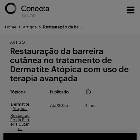
Home
Artigos
Restauração da barreira cutânea no tratamento de Dermatite Atópica com uso de terapia avançada
Conteúdos
ARTIGO
Restauração da barreira
cutânea no tratamento de
Eventos
Dermatite Atópica com uso de
terapia avançada
Treinamentos
Tópicos
Publicado
Dermatite
Abr/2025
4 min
Atópica
Restauraç
Portfólio
ão da Barr
eira Cutân
ea