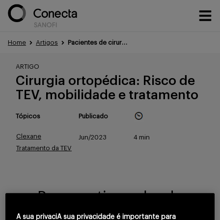
Home
Artigos
Pacientes de cirurgia ortopédica em risco de TEV: Mobilidade e tratamento
Conteúdos
ARTIGO
Cirurgia ortopédica: Risco de
TEV, mobilidade e tratamento
Eventos
Tópicos
Publicado
Clexane
Jun/2023
4 min
Treinamentos
Tratamento da TEV
Portfólio
Para continuar lendo
confirme que você é
A sua privaciA sua privacidade é importante para