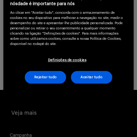
um profissional da
nósdade é importante para nós
Serviços
saúde.
Ao clicar em "Aceitar tudo", concorda com o armazenamento de
cookies no seu dispositivo para melhorar a navegação no site, medir o
desempenho do site e apresentar-lhe publicidade personalizada. Pode
personalizar ou retirar o seu consentimento a qualquer momento
CLIQUE AQUI PARA SE CADASTRAR
clicando na ligação "Definições de cookies". Para mais informações
Sobre
sobre como utilizamos cookies, consulte a nossa Política de Cookies,
disponível no rodapé do site.
Já possui uma conta? Clique aqui.
Definições de cookies
Rejeitar tudo
Aceitar tudo
Entrar
Veja mais
Cadastrar
Campanha