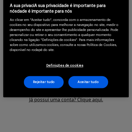
atópica grave em pacientes pediátricos.
A sua privaciA sua privacidade é importante para
Serviços
nósdade é importante para nós
Ao clicar em "Aceitar tudo", concorda com o armazenamento de
cookies no seu dispositivo para melhorar a navegação no site, medir o
desempenho do site e apresentar-lhe publicidade personalizada. Pode
Para continuar lendo
personalizar ou retirar o seu consentimento a qualquer momento
Sobre
clicando na ligação "Definições de cookies". Para mais informações
confirme que você é
sobre como utilizamos cookies, consulte a nossa Política de Cookies,
disponível no rodapé do site.
um profissional da
saúde.
Definições de cookies
Entrar
CLIQUE AQUI PARA SE CADASTRAR
Rejeitar tudo
Aceitar tudo
Já possui uma conta? Clique aqui.
Cadastrar