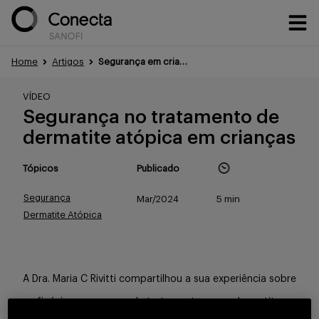
Home
Artigos
Segurança em crianças com dermatite atópica
Conteúdos
VÍDEO
Segurança no tratamento de
dermatite atópica em crianças
Eventos
Tópicos
Publicado
Segurança
Mar/2024
5 min
Treinamentos
Dermatite Atópica
Portfólio
A Dra. Maria C Rivitti compartilhou a sua experiência sobre
a eficácia e segurança de tratamentos para dermatite