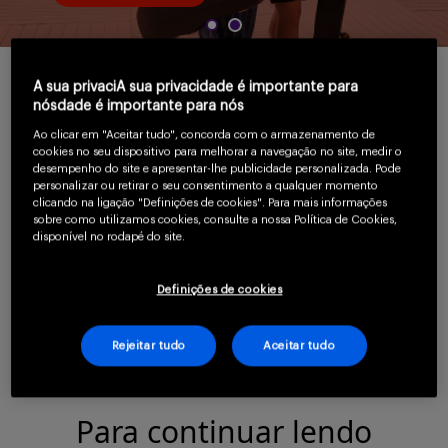
Serviços
A sua privaciA sua privacidade é importante para
nósdade é importante para nós
O diabetes tipo 1 autoimune pode evoluir
Sobre
Ao clicar em "Aceitar tudo", concorda com o armazenamento de
silenciosamente por anos. Saiba como o
cookies no seu dispositivo para melhorar a navegação no site, medir o
desempenho do site e apresentar-lhe publicidade personalizada. Pode
rastreio de autoanticorpos permite
personalizar ou retirar o seu consentimento a qualquer momento
clicando na ligação "Definições de cookies". Para mais informações
identificar riscos antes dos sintomas,
sobre como utilizamos cookies, consulte a nossa Política de Cookies,
disponível no rodapé do site.
reduzir cetoacidose no diagnóstico e
transformar o cuidado desde os estágios
Entrar
Definições de cookies
iniciais.
Rejeitar tudo
Aceitar tudo
Cadastrar
Para continuar lendo