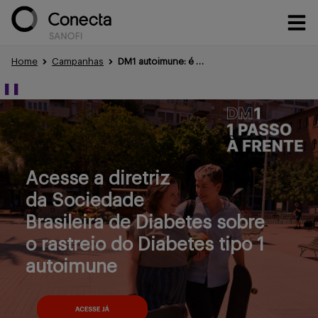
Home
Campanhas
DM1 autoimune: é hora de dar 1 passo à frente
Conteúdos
❚❚
Eventos
Acesse a diretriz
da Sociedade
Treinamentos
Brasileira de Diabetes sobre
o rastreio do Diabetes tipo 1
autoimune
Portfólio