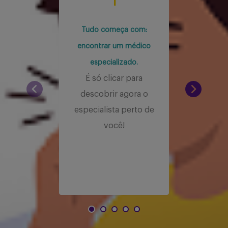
1
É
Tudo começa com:
indi
encontrar um médico
mai
especializado.
voc
É só clicar para
a 
descobrir agora o
se
especialista perto de
você!