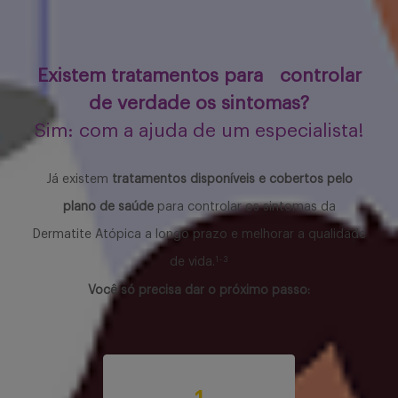
Existem tratamentos para controlar
de verdade os sintomas?
Sim: com a ajuda de um especialista!
Já existem
tratamentos disponíveis e cobertos pelo
plano de saúde
para controlar os sintomas da
Dermatite Atópica a longo prazo e melhorar a qualidade
1-3
de vida.
Você só precisa dar o próximo passo: