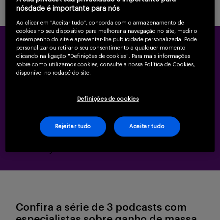
nósdade é importante para nós
Ao clicar em "Aceitar tudo", concorda com o armazenamento de
cookies no seu dispositivo para melhorar a navegação no site, medir o
desempenho do site e apresentar-lhe publicidade personalizada. Pode
Solicite uma visita virtual de um
personalizar ou retirar o seu consentimento a qualquer momento
clicando na ligação "Definições de cookies". Para mais informações
consultor Sanofi
sobre como utilizamos cookies, consulte a nossa Política de Cookies,
disponível no rodapé do site.
Informe abaixo seu número de celular com
Definições de cookies
DDD, assim como algumas sugestões de
dias e horários para contato.
Rejeitar tudo
Aceitar tudo
Fill out my
online form
.
Confira a série de 3 podcasts com
especialistas sobre ganho de massa