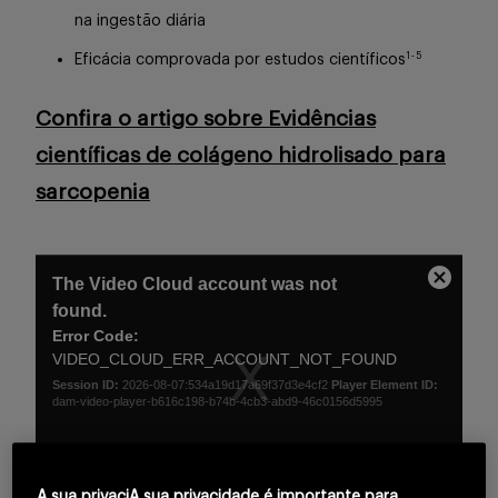
na ingestão diária
1
-
5
Eficácia comprovada por estudos científicos
Confira o artigo sobre Evidências
científicas de colágeno hidrolisado para
sarcopenia
This
The Video Cloud account was not
is
Close
a
found.
Modal
modal
Error Code:
Dialog
window.
VIDEO_CLOUD_ERR_ACCOUNT_NOT_FOUND
Session ID:
2026-08-07:534a19d17a69f37d3e4cf2
Player Element ID:
dam-video-player-b616c198-b74b-4cb3-abd9-46c0156d5995
OK
A sua privaciA sua privacidade é importante para