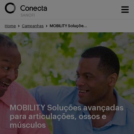
Home
Campanhas
MOBILITY Soluções avançadas para articulações, ossos e músculos
Conteúdos
Eventos
Treinamentos
MOBILITY Soluções avançadas
Portfólio
para articulações, ossos e
músculos