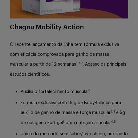
Buscar
Chegou Mobility Action
O recente lançamento da linha tem fórmula exclusiva
com eficácia comprovada para ganho de massa
1
-
5
*
muscular a partir de 12 semanas
. Acesse os principais
estudos científicos.
1
Auxilia o fortalecimento muscular
Fórmula exclusiva com 15 g de BodyBalance para
2
,
3
auxílio de ganho de massa e força muscular
e 5g
1
4
,
5
de colágeno Fortigel
para nutrição articular
Único do mercado sem sabor/sem cheiro, auxiliando