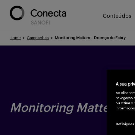
Conteúdos
Home
Campanhas
Monitoring Matters – Doença de Fabry
A sua pri
Ao clicar e
navegação n
ou retirar 
Monitoring Matters
na
informações
Definições