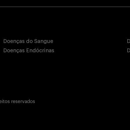
Doenças do Sangue
D
Doenças Endócrinas
D
eitos reservados