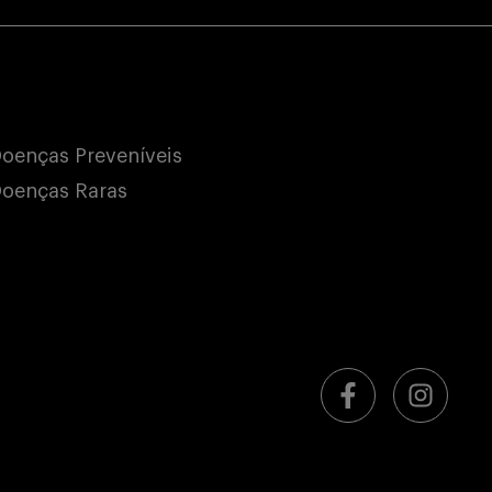
oenças Preveníveis
oenças Raras