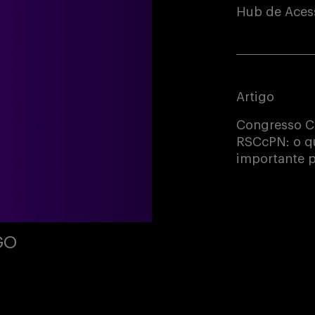
Hub de Acess
Artigo
Congresso C
RSCcPN: o qu
importante p
GO