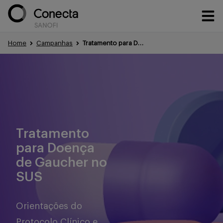
Home
Campanhas
Tratamento para Doença de Gaucher no SUS – Orientações do Protocolo Clínico e Diretrizes Terapêuticas (PCDT)
Conteúdos
Eventos
Tratamento
para Doença
Treinamentos
de Gaucher no
SUS
Portfólio
Orientações do
Protocolo Clínico e