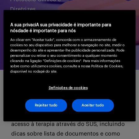
Diretrizes
Serviços
Terapêuticas (PCDT)
A sua privaciA sua privacidade é importante para
nósdade é importante para nós
Sobre
Ao clicar em "Aceitar tudo", concorda com o armazenamento de
cookies no seu dispositivo para melhorar a navegação no site, medir o
desempenho do site e apresentar-lhe publicidade personalizada. Pode
personalizar ou retirar o seu consentimento a qualquer momento
clicando na ligação "Definições de cookies". Para mais informações
sobre como utilizamos cookies, consulte a nossa Política de Cookies,
disponível no rodapé do site.
Esta matéria aborda quais tratamentos
Entrar
Definições de cookies
estão incluídos no PCDT da Doença de
Gaucher, quando estão indicados e traz
Rejeitar tudo
Aceitar tudo
informações detalhadas sobre como ter
Cadastrar
acesso à terapia através do SUS, incluindo
dicas sobre lista de documentos e como