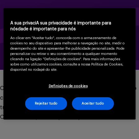
Serviços
A sua privaciA sua privacidade é importante para
nósdade é importante para nós
Sobre
Ao clicar em "Aceitar tudo", concorda com o armazenamento de
cookies no seu dispositivo para melhorar a navegação no site, medir o
desempenho do site e apresentar-lhe publicidade personalizada. Pode
personalizar ou retirar o seu consentimento a qualquer momento
clicando na ligação "Definições de cookies". Para mais informações
sobre como utilizamos cookies, consulte a nossa Política de Cookies,
disponível no rodapé do site.
Entrar
Definições de cookies
Confira informações importantes sobre um estudo
clínico que avaliou um medicamento para o
Rejeitar tudo
Aceitar tudo
tratamento de pacientes com Doença do Enxerto
Cadastrar
Contra o Hospedeiro (DECHc).