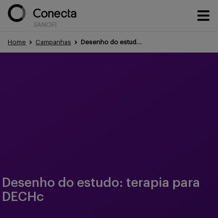
Home
Campanhas
Desenho do estudo que avaliou a eficácia de um novo tratamento para DECHc
Conteúdos
Eventos
Treinamentos
Desenho do estudo: terapia para
Portfólio
DECHc