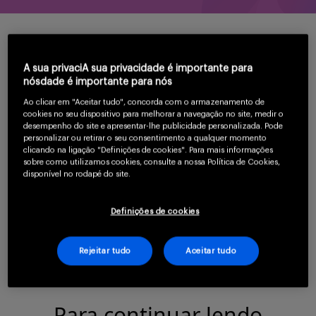
Serviços
É possível proteger os bebês contra o vírus
A sua privaciA sua privacidade é importante para
nósdade é importante para nós
Sobre
sincicial respiratório (VSR) que é uma das causas
Ao clicar em "Aceitar tudo", concorda com o armazenamento de
mais comuns de bronquiolite, pneumonia e
cookies no seu dispositivo para melhorar a navegação no site, medir o
desempenho do site e apresentar-lhe publicidade personalizada. Pode
hospitalização em bebês.
O VSR circula
1,2
personalizar ou retirar o seu consentimento a qualquer momento
clicando na ligação "Definições de cookies". Para mais informações
sazonalmente e pode ser facilmente transmitido
sobre como utilizamos cookies, consulte a nossa Política de Cookies,
disponível no rodapé do site.
pela tosse, espirros e contato físico.
Para saber
2,4
Entrar
mais sobre as formas de prevenção contra o VSR,
Definições de cookies
clique aqui:
Rejeitar tudo
Aceitar tudo
Cadastrar
Para continuar lendo