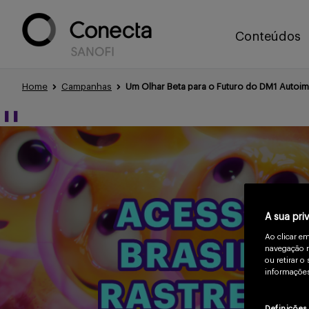
Conteúdos
Home
Campanhas
Um Olhar Beta para o Futuro do DM1 Autoi
❚❚
A sua pri
Ao clicar e
navegação n
ou retirar 
informações
Definições