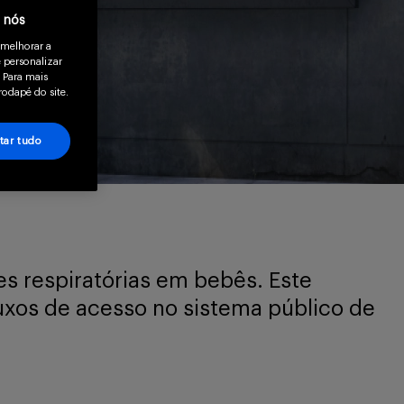
a nós
 melhorar a
 personalizar
 Para mais
rodapé do site.
tar tudo
es respiratórias em bebês. Este
fluxos de acesso no sistema público de