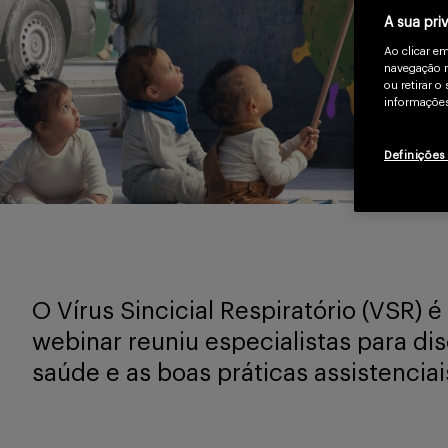
A sua pri
Ao clicar e
navegação n
ou retirar 
informações
Definições
O Vírus Sincicial Respiratório (VSR) 
webinar reuniu especialistas para dis
saúde e as boas práticas assistenciais