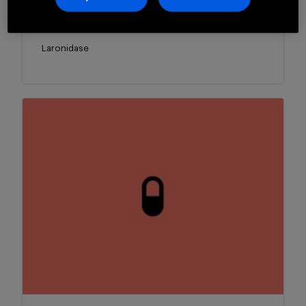
Aldurazyme®
Laronidase