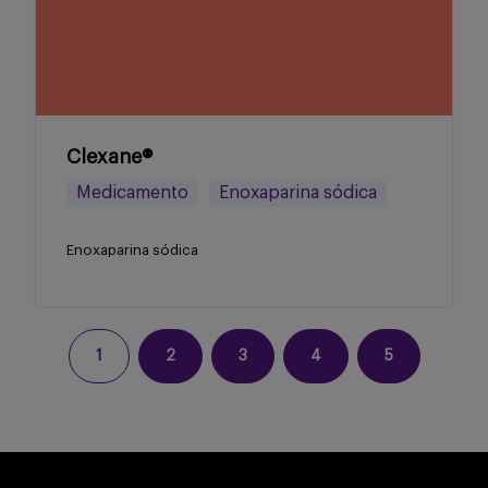
Clexane®
Medicamento
Enoxaparina sódica
Enoxaparina sódica
1
2
3
4
5