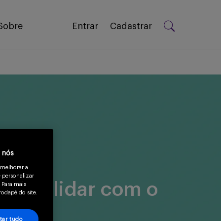
Sobre
Entrar
Cadastrar
a nós
 melhorar a
 personalizar
s para lidar com o
 Para mais
rodapé do site.
tar tudo