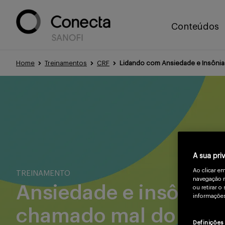
Conteúdos
Home
Treinamentos
CRF
Lidando com Ansiedade e Insônia: 
A sua pri
Ao clicar e
TREINAMENTO
navegação n
Ansiedade e insônia: q
ou retirar 
informações
chamado mal do sécu
Definições