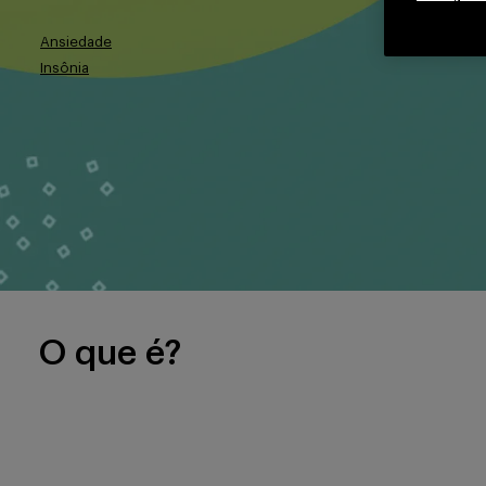
Ansiedade
Insônia
O que é?