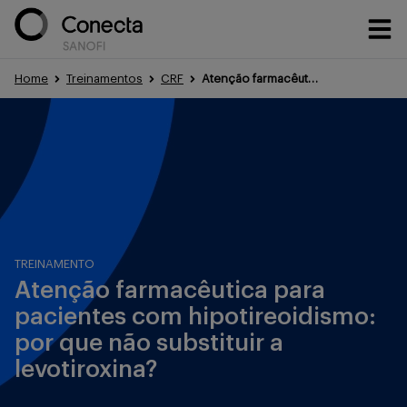
Home
Treinamentos
CRF
Atenção farmacêutica para pacientes com hipotireoidismo: por que não substituir a levotiroxina?
Conteúdos
Eventos
TREINAMENTO
Treinamentos
Atenção farmacêutica para
pacientes com hipotireoidismo:
por que não substituir a
Portfólio
levotiroxina?