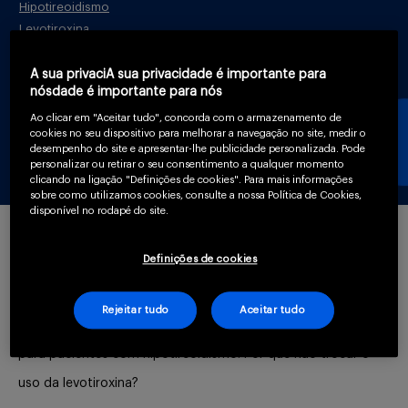
Hipotireoidismo
Serviços
Levotiroxina
A sua privaciA sua privacidade é importante para
nósdade é importante para nós
Sobre
Ao clicar em "Aceitar tudo", concorda com o armazenamento de
cookies no seu dispositivo para melhorar a navegação no site, medir o
desempenho do site e apresentar-lhe publicidade personalizada. Pode
personalizar ou retirar o seu consentimento a qualquer momento
clicando na ligação "Definições de cookies". Para mais informações
sobre como utilizamos cookies, consulte a nossa Política de Cookies,
disponível no rodapé do site.
O que é?
Entrar
Definições de cookies
Rejeitar tudo
Aceitar tudo
Este treinamento aborda a atenção farmacêutica especial
Cadastrar
para pacientes com hipotireoidismo. Por que não trocar o
uso da levotiroxina?