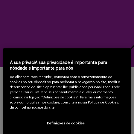
Serviços
Sobre
A sua privaciA sua privacidade é importante para
nósdade é importante para nós
Ao clicar em "Aceitar tudo", concorda com o armazenamento de
O que é?
cookies no seu dispositivo para melhorar a navegação no site, medir o
Entrar
desempenho do site e apresentar-lhe publicidade personalizada. Pode
personalizar ou retirar o seu consentimento a qualquer momento
clicando na ligação "Definições de cookies". Para mais informações
sobre como utilizamos cookies, consulte a nossa Política de Cookies,
A hipertensão é o principal fator de risco evitável para
disponível no rodapé do site.
Cadastrar
doenças cardiovasculares, e o farmacêutico tem um
Definições de cookies
importante papel na identificação precoce e no auxílio para