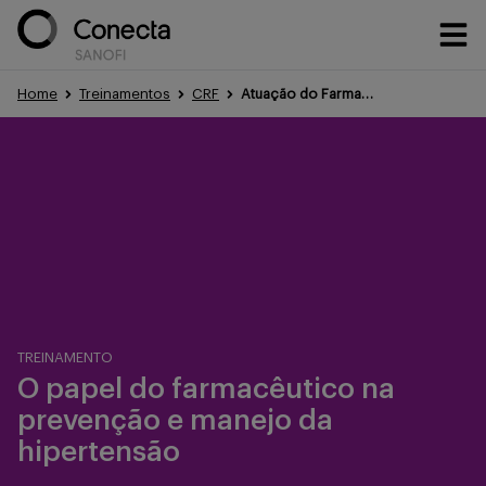
Home
Treinamentos
CRF
Atuação do Farmacêutico na Hipertensão | Conecta Sanofi
Conteúdos
Eventos
Treinamentos
TREINAMENTO
O papel do farmacêutico na
prevenção e manejo da
Portfólio
hipertensão