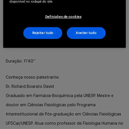
disponível no rodapé do site.
Buscar
Nesta aula, você encontrará informações sobre as diferentes
Definições de cookies
espécies anaeróbias clinicamente relevantes, as doenças que
causam, formas de prevenção e tratamento, assim como
Rejeitar tudo
Aceitar tudo
orientações para o manejo dos pacientes em tratamento
por infecções por organismos anaeróbios.
Duração: 11’40’’
Conheça nosso palestrante:
Dr. Richard Boarato David
Graduado em Farmácia-Bioquímica pela UNESP. Mestre e
doutor em Ciências Fisiológicas pelo Programa
Interinstitucional de Pós-graduação em Ciências Fisiológicas
UFSCar/UNESP. Atua como professor de Fisiologia Humana no