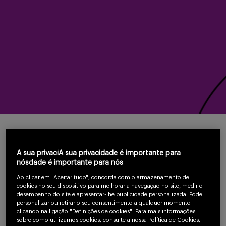
Serviços
Sobre
O que é?
Entrar
A sua privaciA sua privacidade é importante para
nósdade é importante para nós
Ao clicar em "Aceitar tudo", concorda com o armazenamento de
Este treinamento tem como objetivo revisar e atualizar o
Cadastrar
cookies no seu dispositivo para melhorar a navegação no site, medir o
desempenho do site e apresentar-lhe publicidade personalizada. Pode
farmacêutico a respeito de infecções causadas por
personalizar ou retirar o seu consentimento a qualquer momento
organismos anaeróbios, como bactérias e protozoários.
clicando na ligação "Definições de cookies". Para mais informações
sobre como utilizamos cookies, consulte a nossa Política de Cookies,