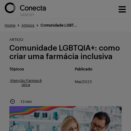
Home
Artigos
Comunidade LGBTQIA+: como criar uma farmácia inclusiva
Conteúdos
ARTIGO
Comunidade LGBTQIA+: como
criar uma farmácia inclusiva
Eventos
Tópicos
Publicado
Atenção Farmacê
Mai/2023
utica
Treinamentos
13 min
Portfólio