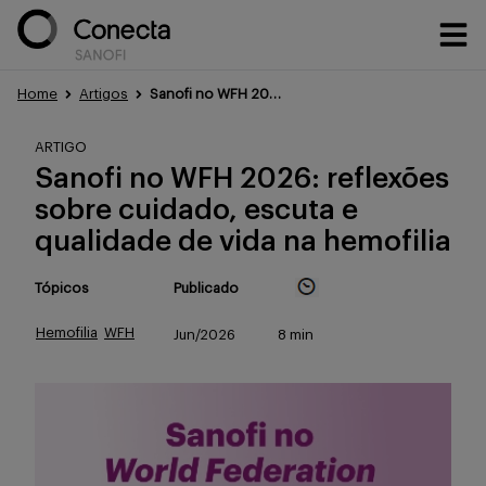
Home
Artigos
Sanofi no WFH 2026: Acompanhe as novidades na hemofilia!
Conteúdos
ARTIGO
Sanofi no WFH 2026: reflexões
sobre cuidado, escuta e
Eventos
qualidade de vida na hemofilia
Tópicos
Publicado
Treinamentos
Hemofilia
WFH
Jun/2026
8 min
Portfólio