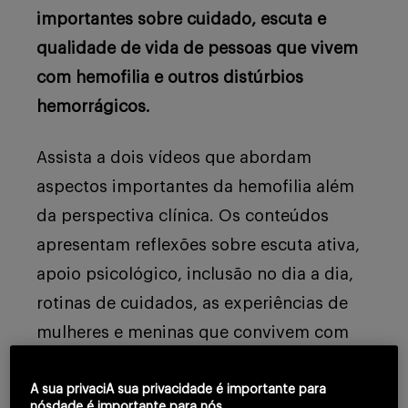
Buscar
importantes sobre cuidado, escuta e
qualidade de vida de pessoas que vivem
com hemofilia e outros distúrbios
hemorrágicos.
Assista a dois vídeos que abordam
aspectos importantes da hemofilia além
da perspectiva clínica. Os conteúdos
apresentam reflexões sobre escuta ativa,
apoio psicológico, inclusão no dia a dia,
rotinas de cuidados, as experiências de
mulheres e meninas que convivem com
distúrbios hemorrágicos, grupos de
suporte e os desafios vividos por
A sua privaciA sua privacidade é importante para
nósdade é importante para nós