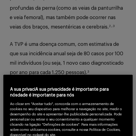
profundas da perna (como as veias da panturrilha
e veia femoral), mas também pode ocorrer nas
veias dos braços, mesentéricas e cerebrais.
2
,
3
A TVP é uma doença comum, com estimativa de
que sua incidência anual seja de 80 casos por 100
mil indivíduos (ou seja, 1 novo caso diagnosticado
por ano para cada 1.250 pessoas).
3
A sua privaciA sua privacidade é importante para
Essa condição é uma das principais causas
nósdade é importante para nós
evitáveis de mortalidade em todo o mundo.
Para
4
Ao clicar em "Aceitar tudo", concorda com o armazenamento de
se ter uma ideia, aproximadamente 6% dos
cookies no seu dispositivo para melhorar a navegação no site, medir o
desempenho do site e apresentar-lhe publicidade personalizada. Pode
pacientes com TVP acabam falecendo.
Dentre as
5
personalizar ou retirar o seu consentimento a qualquer momento
clicando na ligação "Definições de cookies". Para mais informações
complicações desta doença, a embolia pulmonar,
sobre como utilizamos cookies, consulte a nossa Política de Cookies,
disponível no rodapé do site.