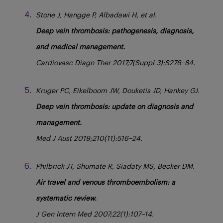
Stone J, Hangge P, Albadawi H, et al.
Deep vein thrombosis: pathogenesis, diagnosis,
and medical management.
Cardiovasc Diagn Ther 2017;7(Suppl 3):S276–84.
Kruger PC, Eikelboom JW, Douketis JD, Hankey GJ.
Deep vein thrombosis: update on diagnosis and
management.
Med J Aust 2019;210(11):516–24.
Philbrick JT, Shumate R, Siadaty MS, Becker DM.
Air travel and venous thromboembolism: a
systematic review.
J Gen Intern Med 2007;22(1):107–14.