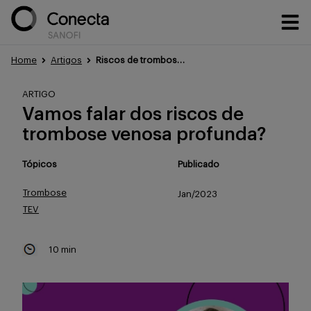
Home
Artigos
Riscos de trombose venosa profunda
Conteúdos
ARTIGO
Vamos falar dos riscos de
trombose venosa profunda?
Eventos
Tópicos
Publicado
Trombose
Jan/2023
Treinamentos
TEV
10 min
Portfólio