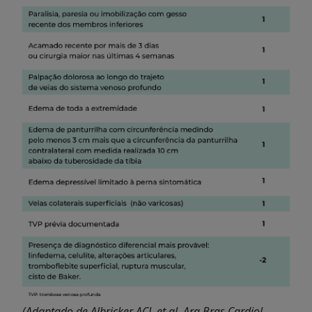
(Adaptado de Albricker ACL et al. Arq Bras Cardiol.