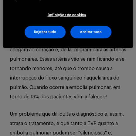
que ocorre em até um terço dos casos, é o
principal contribuinte para a mortalidade.
Mas
4
Definições de cookies
por que a embolia pulmonar é assim tão grave? Ela
acontece quando os trombos se desprendem das
Rejeitar tudo
Aceitar tudo
paredes das veias, viajam pela corrente sanguínea,
chegam ao coração e, de lá, migram para as artérias
pulmonares. Essas artérias vão se ramificando e se
tornando menores, até que o trombo causa a
interrupção do fluxo sanguíneo naquela área do
pulmão. Quando ocorre a embolia pulmonar, em
torno de 13% dos pacientes vêm a falecer.
5
Um problema que dificulta o diagnóstico e, assim,
atrasa o tratamento, é que tanto a TVP quanto a
embolia pulmonar podem ser "silenciosas" e,