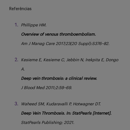
Referências
Phillippe HM.
Overview of venous thromboembolism.
Am J Manag Care 2017;23(20 Suppl):S376–82.
Kesieme E, Kesieme C, Jebbin N, Irekpita E, Dongo
A.
Deep vein thrombosis: a clinical review.
J Blood Med 2011;2:59–69.
Waheed SM, Kudaravalli P, Hotwagner DT.
Deep Vein Thrombosis. In: StatPearls [Internet].
StatPearls Publishing; 2021.