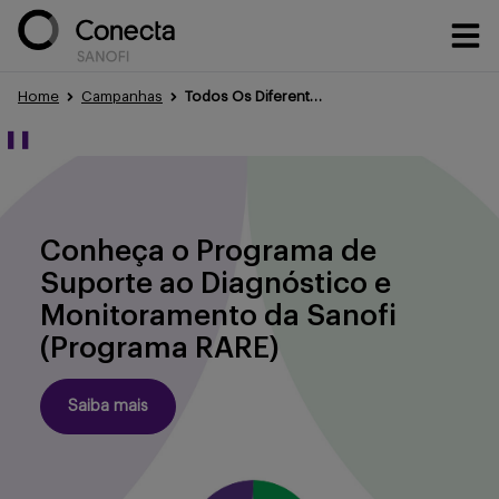
Home
Campanhas
Todos Os Diferentes Lados de Fabry
Conteúdos
❚❚
Eventos
Conheça o Programa de
Suporte ao Diagnóstico e
Monitoramento da Sanofi
Treinamentos
(Programa RARE)
Saiba mais
Portfólio