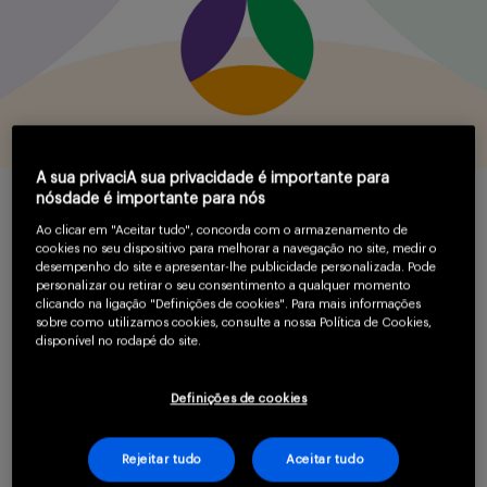
Serviços
Sobre
A sua privaciA sua privacidade é importante para
nósdade é importante para nós
Ao clicar em "Aceitar tudo", concorda com o armazenamento de
cookies no seu dispositivo para melhorar a navegação no site, medir o
A doença de Fabry é uma doença de depósito lisossômico
desempenho do site e apresentar-lhe publicidade personalizada. Pode
personalizar ou retirar o seu consentimento a qualquer momento
Entrar
ligada ao cromossomo X e pode demonstrar semelhança
clicando na ligação "Definições de cookies". Para mais informações
sobre como utilizamos cookies, consulte a nossa Política de Cookies,
1,2
com outras patologias.
A demora no diagnóstico final é
disponível no rodapé do site.
2,3
comum e pode ser confundida com
:
Definições de cookies
Cadastrar
2,3
Artrite reumatoide ou juvenil;
Rejeitar tudo
Aceitar tudo