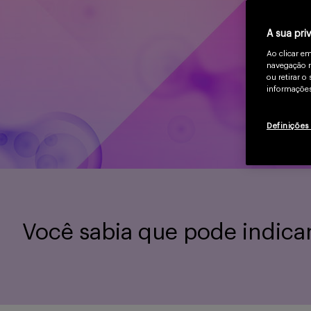
A sua pri
Ao clicar e
navegação n
ou retirar 
informações
Definições
Você sabia que pode indicar