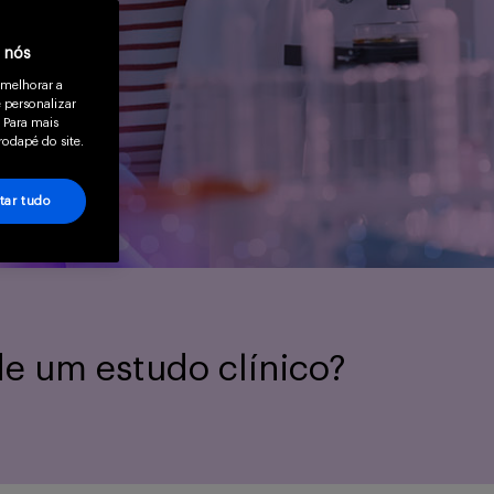
a nós
 melhorar a
 personalizar
 Para mais
rodapé do site.
tar tudo
de um estudo clínico?