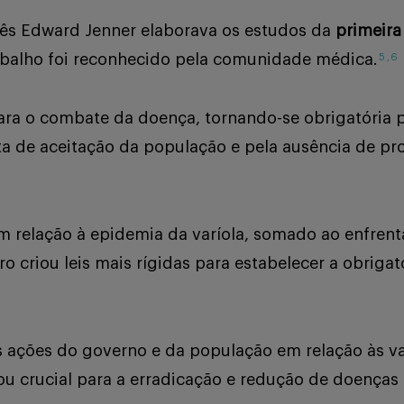
glês Edward Jenner elaborava os estudos da
primeira
abalho foi reconhecido pela comunidade médica.
5
,
6
ara o combate da doença, tornando-se obrigatória p
lta de aceitação da população e pela ausência de p
em relação à epidemia da varíola, somado ao enfre
o criou leis mais rígidas para estabelecer a obrigato
s ações do governo e da população em relação às va
rnou crucial para a erradicação e redução de doenças