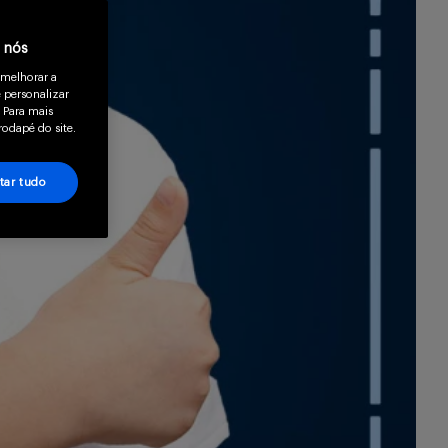
a nós
 melhorar a
 personalizar
 Para mais
rodapé do site.
tar tudo