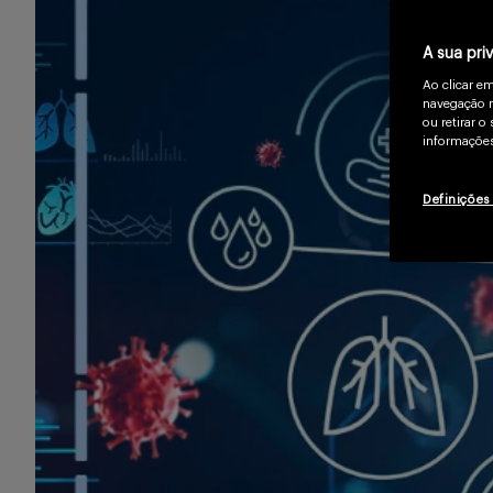
A sua pri
Ao clicar e
navegação n
ou retirar 
informações
Definições