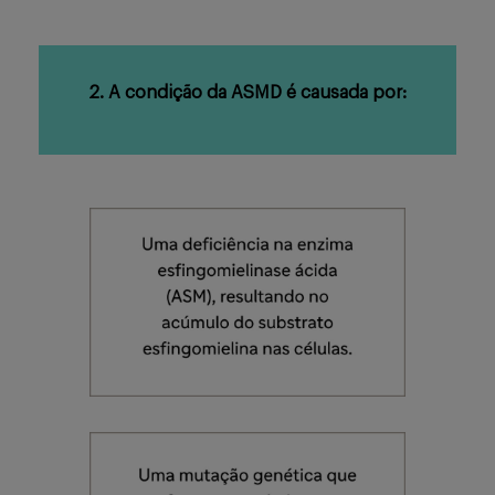
2. A condição da ASMD é causada por: