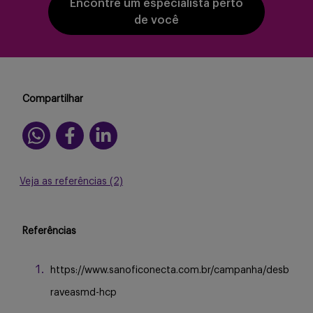
Encontre um especialista perto
de você
Compartilhar
Veja as referências (2)
Referências
https://www.sanoficonecta.com.br/campanha/desb
raveasmd-hcp