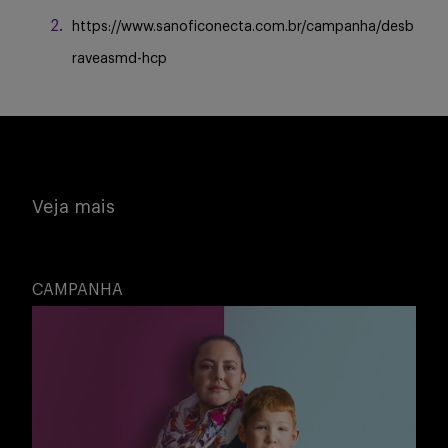
https://www.sanoficonecta.com.br/campanha/desb
raveasmd-hcp
Veja mais
CAMPANHA