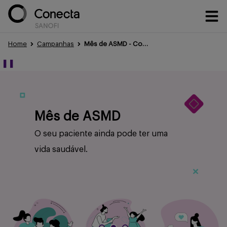
Home
Campanhas
Mês de ASMD - Conheça mais sobre essa doença ultrarrara
Conteúdos
❚❚
Eventos
Mês de ASMD
O seu paciente ainda pode ter uma
Treinamentos
vida saudável.
Portfólio