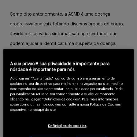
Como dito anteriormente, a ASMD é uma doença
progressiva que vai afetando diversos órgãos do corpo.
Devido a isso, vários sintomas são apresentados que
podem ajudar a identificar uma suspeita da doença.
Dentre as doenças, aqui estão as principais e suas
frequências:
A sua privaciA sua privacidade é importante para
nósdade é importante para nós
Ao clicar em "Aceitar tudo", concorda com o armazenamento de
cookies no seu dispositivo para melhorar a navegação no site, medir o
desempenho do site e apresentar-lhe publicidade personalizada. Pode
personalizar ou retirar o seu consentimento a qualquer momento
clicando na ligação "Definições de cookies". Para mais informações
sobre como utilizamos cookies, consulte a nossa Política de Cookies,
disponível no rodapé do site.
Definições de cookies