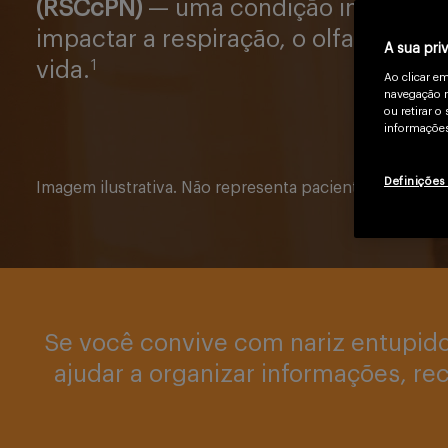
(RSCcPN)
— uma condição inflamató
impactar a respiração, o olfato, o so
A sua pri
vida.
1
Ao clicar e
navegação n
ou retirar 
informações
Definições
Imagem ilustrativa. Não representa pacientes reais.
Se você convive com nariz entupido 
ajudar a organizar informações, r